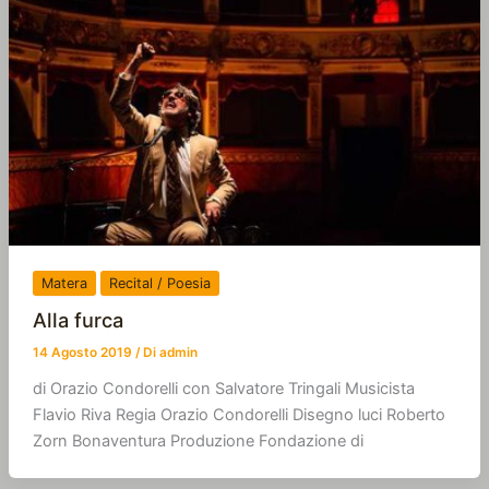
Matera
Recital / Poesia
Alla furca
14 Agosto 2019
/ Di
admin
di Orazio Condorelli con Salvatore Tringali Musicista
Flavio Riva Regia Orazio Condorelli Disegno luci Roberto
Zorn Bonaventura Produzione Fondazione di