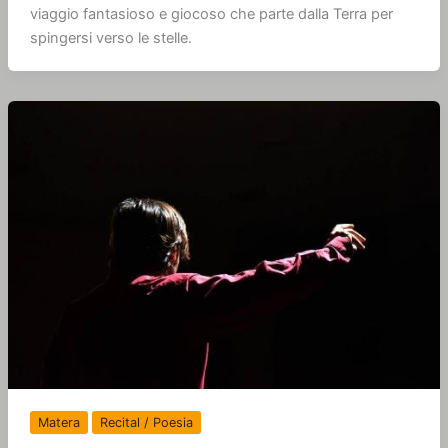
viaggio fantasioso e giocoso che parte dalla Terra per
spingersi verso le stelle.
Matera
Recital / Poesia