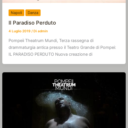
Napoli
Danza
Il Paradiso Perduto
4 Luglio 2019
/ Di
admin
Pompeii Theatrum Mundi, Terza rassegna di
drammaturgia antica presso il Teatro Grande di Pompei:
IL PARADISO PERDUTO Nuova creazione di