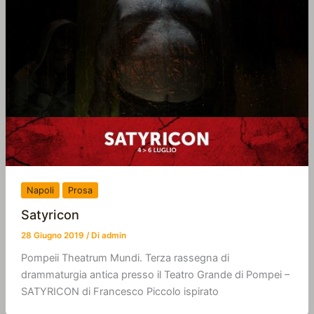
Napoli
Prosa
Satyricon
28 Giugno 2019
/ Di
admin
Pompeii Theatrum Mundi. Terza rassegna di
drammaturgia antica presso il Teatro Grande di Pompei –
SATYRICON di Francesco Piccolo ispirato