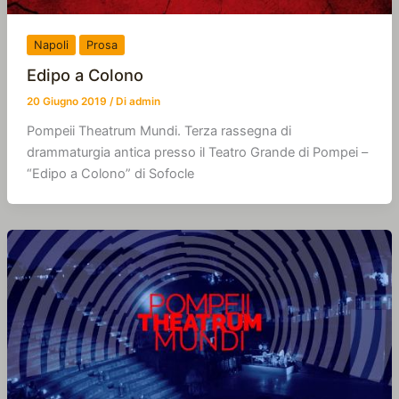
Napoli
Prosa
Edipo a Colono
20 Giugno 2019
/ Di
admin
Pompeii Theatrum Mundi. Terza rassegna di
drammaturgia antica presso il Teatro Grande di Pompei –
“Edipo a Colono” di Sofocle