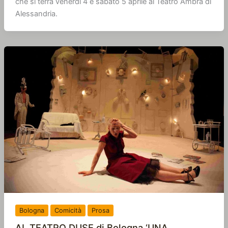
che si terrà venerdì 4 e sabato 5 aprile al Teatro Ambra di
Alessandria.
Bologna
Comicità
Prosa
AL TEATRO DUSE di Bologna ‘UNA