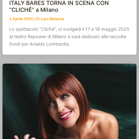
ITALY BARES TORNA IN SCENA CON
“CLICHÉ” a Milano
2 Aprile 2025
/ Di
Lara Malerba
Lo spettacolo “Cliché”, si svolgerà il 17 e 18 maggio 2025
al teatro Repower di Milano e sarà dedicato alla raccolta
fondi per Anlaids Lombardia.