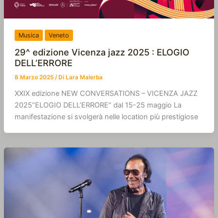
Musica
Veneto
29^ edizione Vicenza jazz 2025 : ELOGIO
DELL’ERRORE
8 Marzo 2025
/ Di
Lara Malerba
XXIX edizione NEW CONVERSATIONS – VICENZA JAZZ
2025“ELOGIO DELL’ERRORE” dal 15-25 maggio La
manifestazione si svolgerà nelle location più prestigiose