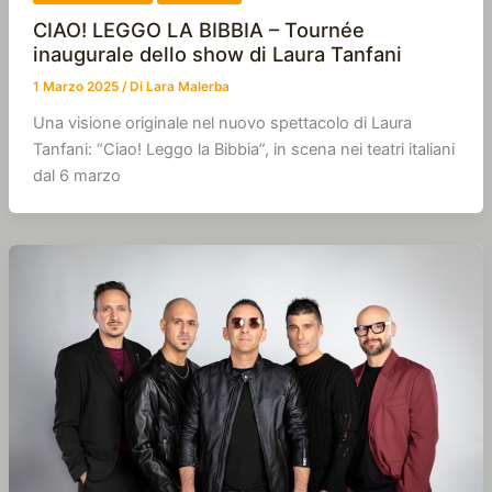
CIAO! LEGGO LA BIBBIA – Tournée
inaugurale dello show di Laura Tanfani
1 Marzo 2025
/ Di
Lara Malerba
Una visione originale nel nuovo spettacolo di Laura
Tanfani: “Ciao! Leggo la Bibbia”, in scena nei teatri italiani
dal 6 marzo