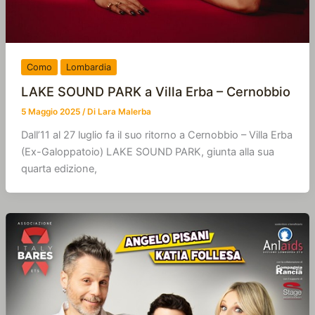
Como
Lombardia
LAKE SOUND PARK a Villa Erba – Cernobbio
5 Maggio 2025
/ Di
Lara Malerba
Dall’11 al 27 luglio fa il suo ritorno a Cernobbio – Villa Erba
(Ex-Galoppatoio) LAKE SOUND PARK, giunta alla sua
quarta edizione,