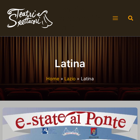
Vai
Teatri e
al
spettacoli in
Cer
contenuto
Italia
Latina
Home
Lazio
Latina