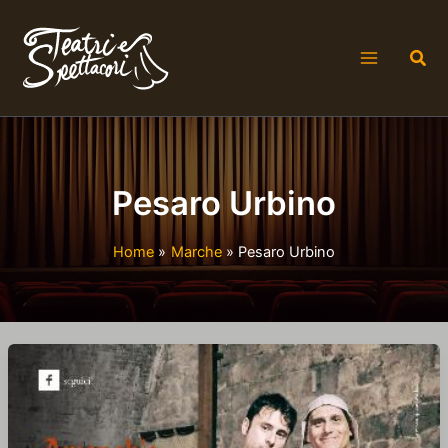
Vai
Teatri e
al
spettacoli in
Cer
contenuto
Italia
Pesaro Urbino
Home
Marche
Pesaro Urbino