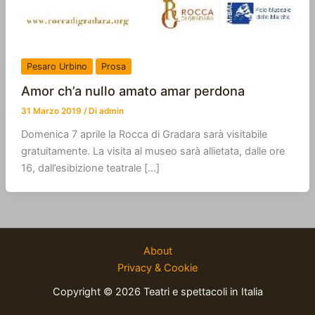
Pesaro Urbino
Prosa
Amor ch’a nullo amato amar perdona
31 Marzo 2019
/ Di
admin
Domenica 7 aprile la Rocca di Gradara sarà visitabile
gratuitamente. La visita al museo sarà allietata, dalle ore
16, dall’esibizione teatrale […]
About
Privacy & Cookie
Copyright © 2026 Teatri e spettacoli in Italia