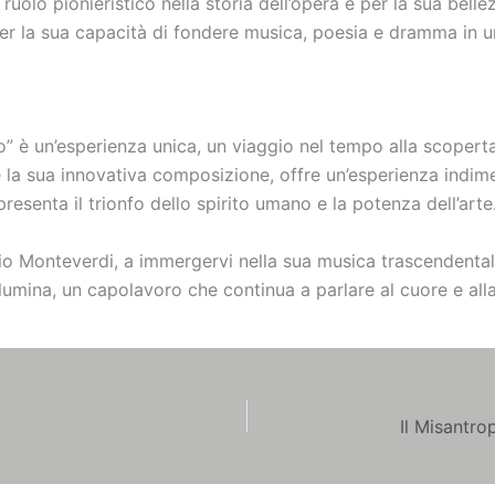
o ruolo pionieristico nella storia dell’opera e per la sua be
er la sua capacità di fondere musica, poesia e dramma in un
” è un’esperienza unica, un viaggio nel tempo alla scoperta 
la sua innovativa composizione, offre un’esperienza indimen
resenta il trionfo dello spirito umano e la potenza dell’arte
udio Monteverdi, a immergervi nella sua musica trascendental
illumina, un capolavoro che continua a parlare al cuore e al