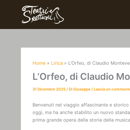
Vai
al
Teatri e spettacoli
contenuto
Home
Lirica
L’Orfeo, di Claudio Monteve
L’Orfeo, di Claudio M
31 Dicembre 2025
/ Di
Giuseppe
/
Lascia un comment
Benvenuti nel viaggio affascinante e storico
oggi, ma ha anche stabilito un nuovo standa
prima grande opera della storia della music