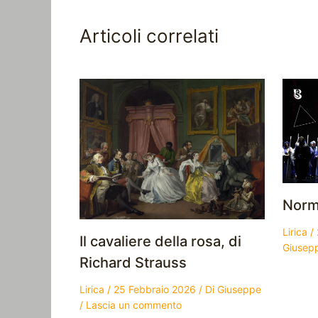
Articoli correlati
Norma
Lirica
/
Il cavaliere della rosa, di
Giusep
Richard Strauss
Lirica
/
25 Febbraio 2026
/ Di
Giuseppe
/
Lascia un commento