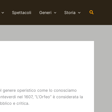
Cerca
Spettacoli
Generi
Storia
 del genere operistico come lo conosciamo
everdi nel 1607, “L’Orfeo” è considerata la
blico e critica.