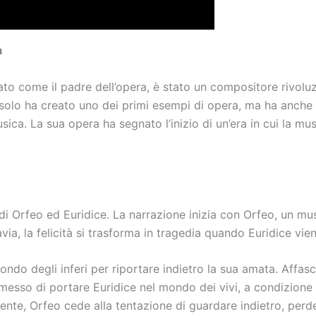
a
o come il padre dell’opera, è stato un compositore rivoluzi
 solo ha creato uno dei primi esempi di opera, ma ha anche
sica. La sua opera ha segnato l’inizio di un’era in cui la m
 di Orfeo ed Euridice. La narrazione inizia con Orfeo, un mus
avia, la felicità si trasforma in tragedia quando Euridice v
mondo degli inferi per riportare indietro la sua amata. Affas
sso di portare Euridice nel mondo dei vivi, a condizione d
mente, Orfeo cede alla tentazione di guardare indietro, per