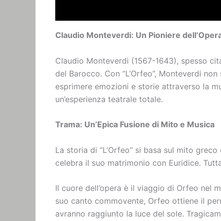
Claudio Monteverdi: Un Pioniere dell’Oper
Claudio Monteverdi (1567-1643), spesso citat
del Barocco. Con “L’Orfeo”, Monteverdi non
esprimere emozioni e storie attraverso la mu
un’esperienza teatrale totale.
Trama: Un’Epica Fusione di Mito e Musica
La storia di “L’Orfeo” si basa sul mito greco
celebra il suo matrimonio con Euridice. Tutt
Il cuore dell’opera è il viaggio di Orfeo nel 
suo canto commovente, Orfeo ottiene il perme
avranno raggiunto la luce del sole. Tragica