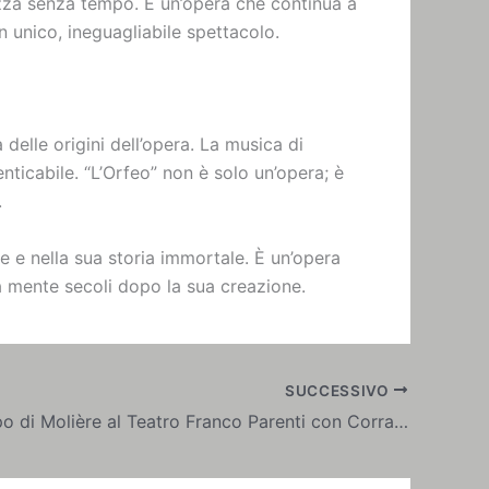
llezza senza tempo. È un’opera che continua a
 unico, ineguagliabile spettacolo.
delle origini dell’opera. La musica di
ticabile. “L’Orfeo” non è solo un’opera; è
.
e e nella sua storia immortale. È un’opera
la mente secoli dopo la sua creazione.
SUCCESSIVO
Il Misantropo di Molière al Teatro Franco Parenti con Corrado d’Elia