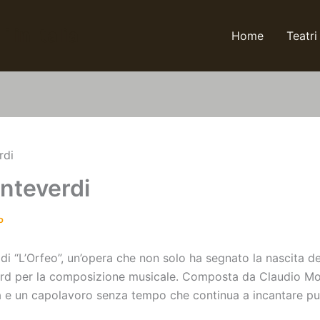
 in Italia
Home
Teatri
rdi
onteverdi
o
 di “L’Orfeo”, un’opera che non solo ha segnato la nascita
rd per la composizione musicale. Composta da Claudio Mont
a e un capolavoro senza tempo che continua a incantare pub