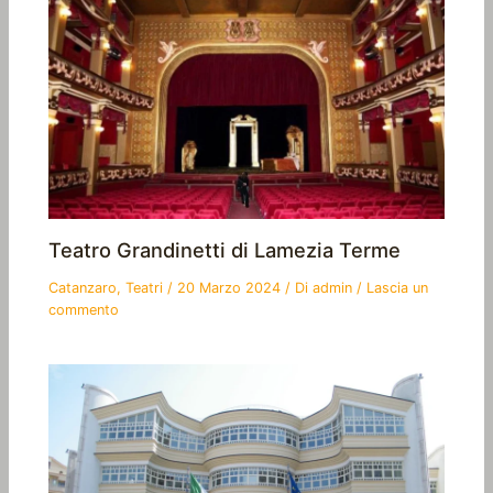
Teatro Grandinetti di Lamezia Terme
Catanzaro
,
Teatri
/
20 Marzo 2024
/ Di
admin
/
Lascia un
commento