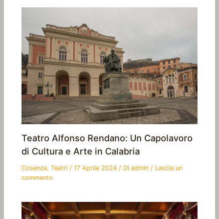
Teatro Alfonso Rendano: Un Capolavoro
di Cultura e Arte in Calabria
Cosenza
,
Teatri
/
17 Aprile 2024
/ Di
admin
/
Lascia un
commento